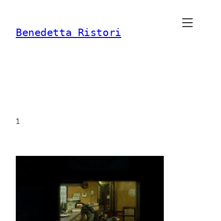
Vai
al
Benedetta Ristori
contenuto
1