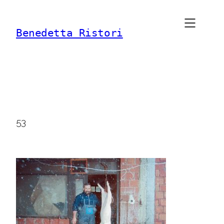
Vai
al
Benedetta Ristori
contenuto
53