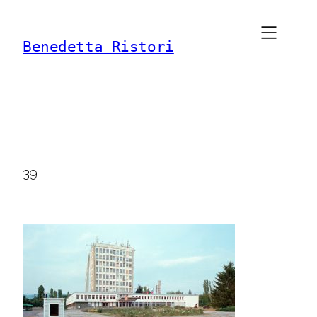
Vai
al
Benedetta Ristori
contenuto
39