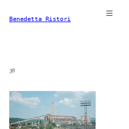
Vai
al
Benedetta Ristori
contenuto
38