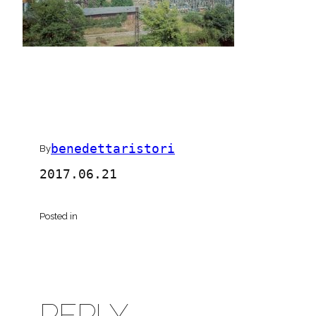
benedettaristori
By
2017.06.21
Posted in
REPLY