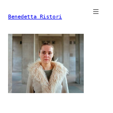
Vai
al
Benedetta Ristori
contenuto