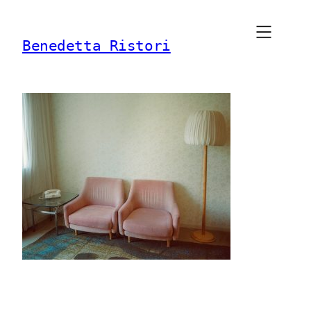
Vai
al
Benedetta Ristori
contenuto