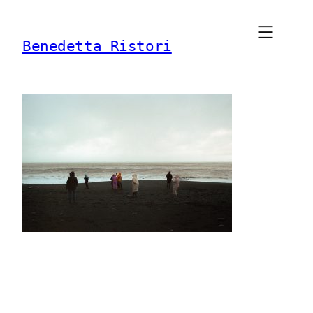
Vai
al
Benedetta Ristori
contenuto