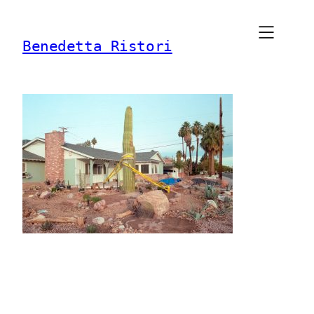
Vai
al
Benedetta Ristori
contenuto