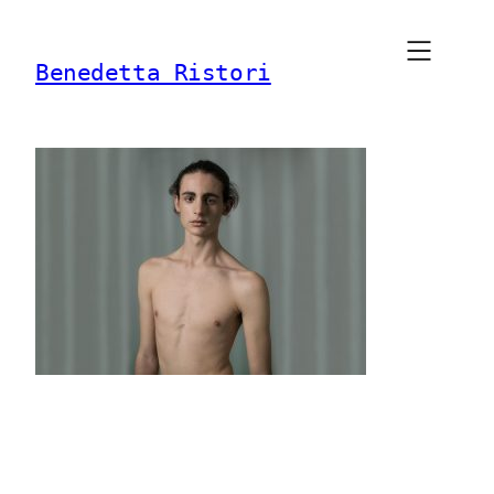
Vai
al
Benedetta Ristori
contenuto