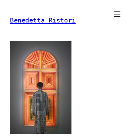
Vai
al
Benedetta Ristori
contenuto