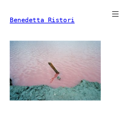
Vai
al
Benedetta Ristori
contenuto